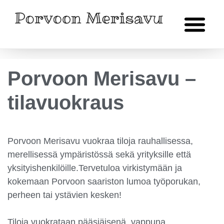
Porvoon Merisavu –
tilavuokraus
Porvoon Merisavu vuokraa tiloja rauhallisessa,
merellisessä ympäristössä sekä yrityksille että
yksityishenkilöille.Tervetuloa virkistymään ja
kokemaan Porvoon saariston lumoa työporukan,
perheen tai ystävien kesken!
Tiloja vuokrataan pääsiäisenä, vappuna,